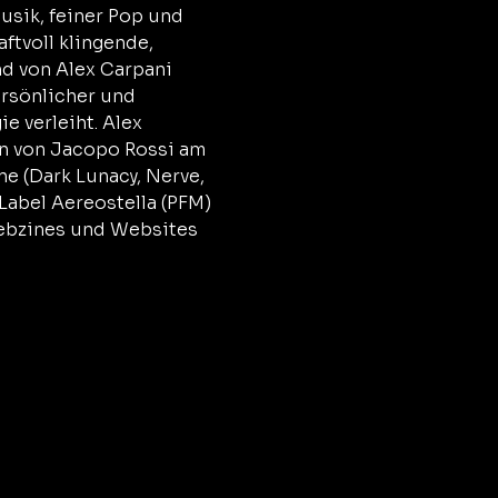
usik, feiner Pop und 
ftvoll klingende, 
d von Alex Carpani 
rsönlicher und 
 verleiht. Alex 
n von Jacopo Rossi am 
e (Dark Lunacy, Nerve, 
abel Aereostella (PFM) 
ebzines und Websites 