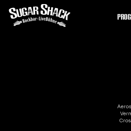
PRO
Aeros
Verm
Cros