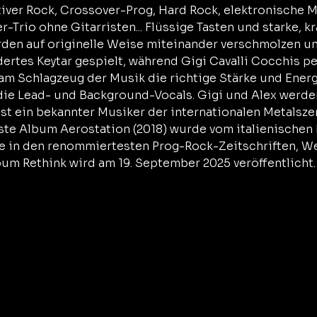
tiver Rock, Crossover-Prog, Hard Rock, elektronische M
-Trio ohne Gitarristen... Flüssige Tasten und starke, kra
rden auf originelle Weise miteinander verschmolzen un
rtes Keytar gespielt, während Gigi Cavalli Cocchis pe
am Schlagzeug der Musik die richtige Stärke und Energie
ie Lead- und Background-Vocals. Gigi und Alex werde
ist ein bekannter Musiker der internationalen Metalszen
te Album Aerostation (2018) wurde vom italienischen L
de in den renommiertesten Prog-Rock-Zeitschriften, W
bum Rethink wird am 19. September 2025 veröffentlicht.