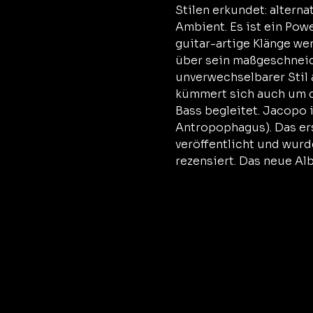
Stilen erkundet: alterna
Ambient. Es ist ein Power
guitar-artige Klänge we
über sein maßgeschneide
unverwechselbarer Stil 
kümmert sich auch um d
Bass begleitet. Jacopo 
Antropophagus). Das ers
veröffentlicht und wur
rezensiert. Das neue Al