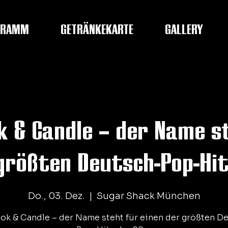
GRAMM
GETRÄNKEKARTE
GALLERY
ok & Candle – der Name s
größten Deutsch-Pop-Hi
Do., 03. Dez.
  |  
Sugar Shack München
ook & Candle – der Name steht für einen der größten D