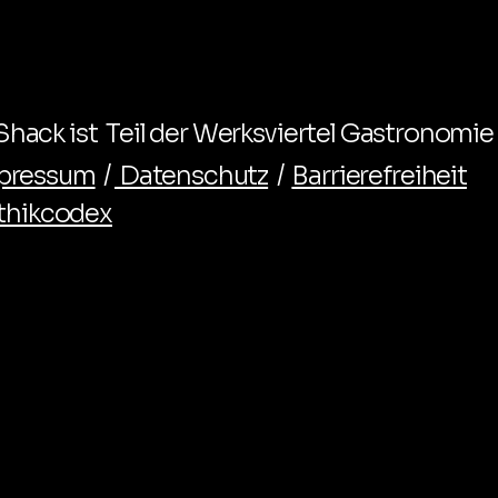
hack ist Teil der Werksviertel Gastronomie
pressum
/
Datenschutz
/
Barrierefreiheit
thikcodex