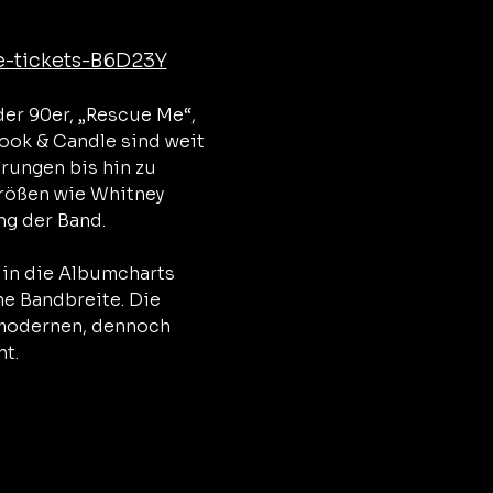
e-tickets-B6D23Y
er 90er, „Rescue Me“, 
ook & Candle sind weit 
rungen bis hin zu 
rößen wie Whitney 
ng der Band.
 in die Albumcharts 
he Bandbreite. Die 
n modernen, dennoch 
t.