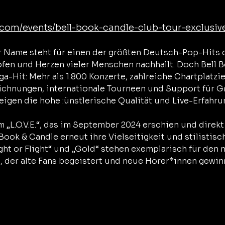
.com/events/bell-book-candle-club-tour-exclusiv
r Name steht für einen der größten Deutsch-Pop-Hits d
pfen und Herzen vieler Menschen nachhallt. Doch Bell B
a-Hit: Mehr als 1.800 Konzerte, zahlreiche Chartplatzie
ichnungen, internationale Tourneen und Support für G
igen die hohe :ünstlerische Qualität und Live-Erfahru
 „L.O.V.E.“, das im September 2024 erschien und direkt
Book & Candle erneut ihre Vielseitigkeit und stilistisc
„Fight or Flight“ und „Gold“ stehen exemplarisch für de
 der alte Fans begeistert und neue Hörer*innen gewinn