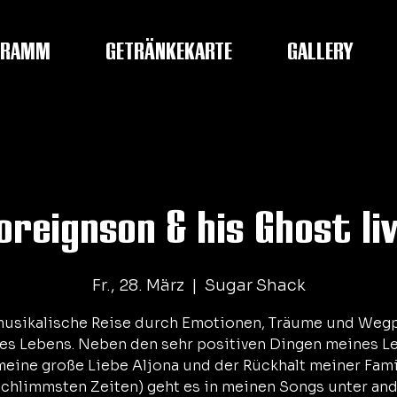
GRAMM
GETRÄNKEKARTE
GALLERY
oreignson & his Ghost li
Fr., 28. März
  |  
Sugar Shack
musikalische Reise durch Emotionen, Träume und Weg
es Lebens. Neben den sehr positiven Dingen meines L
 meine große Liebe Aljona und der Rückhalt meiner Fami
schlimmsten Zeiten) geht es in meinen Songs unter an