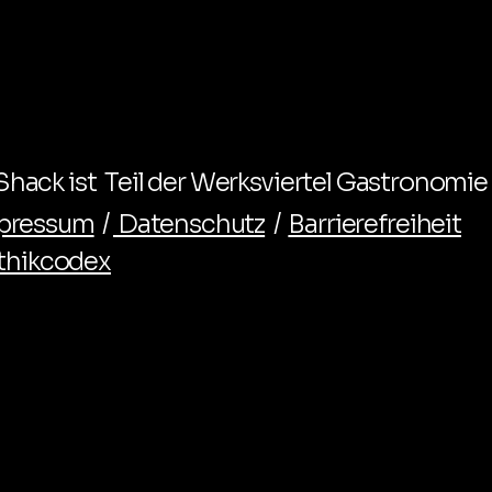
hack ist Teil der Werksviertel Gastronomie
pressum
/
Datenschutz
/
Barrierefreiheit
thikcodex