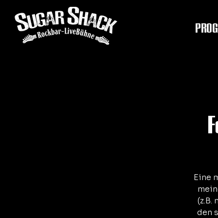
PRO
F
Eine 
mein
(z.B.
den 