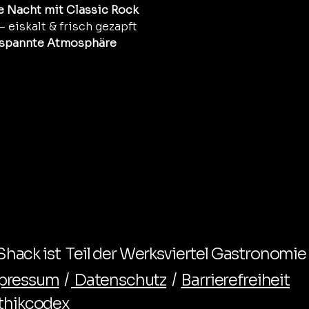
e Nacht mit Classic Rock
 – eiskalt & frisch gezapft
tspannte Atmosphäre
hack ist Teil der Werksviertel Gastronomie
pressum
/
Datenschutz
/
Barrierefreiheit
thikcodex