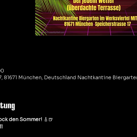
00
7, 81671 München, Deutschland Nachtkantine Biergarte
ltung
ock den Sommer!
 🎸🍺
l