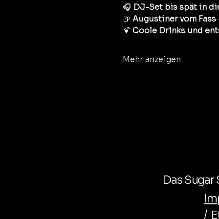
🎧 
DJ-Set bis spät in di
🍺 
Augustiner vom Fass
🍹 
Coole Drinks und en
Mehr anzeigen
Das Sugar S
Im
/
E