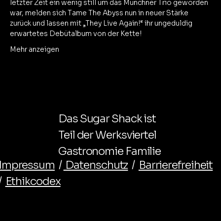
letzter Zeit ein wenig still um das Münchner Trio geworden 
war, melden sich Tame The Abyss nun in neuer Stärke 
zurück und lassen mit „They Live Again!“ ihr ungeduldig 
erwartetes Debütalbum von der Kette!
Mehr anzeigen
Das Sugar Shack ist
Teil der Werksviertel
Gastronomie Familie
Impressum
/
Datenschutz
/
Barrierefreiheit
/
Ethikcodex