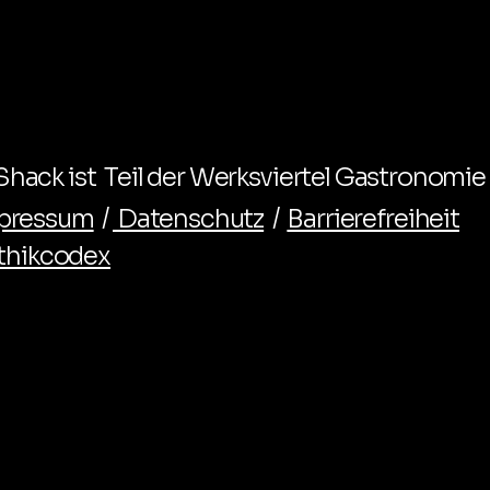
hack ist Teil der Werksviertel Gastronomie
pressum
/
Datenschutz
/
Barrierefreiheit
thikcodex