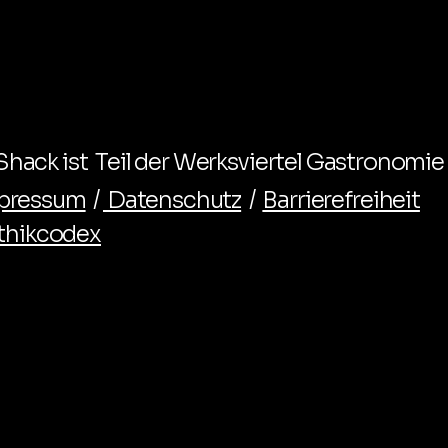
hack ist Teil der Werksviertel Gastronomie
pressum
/
Datenschutz
/
Barrierefreiheit
thikcodex